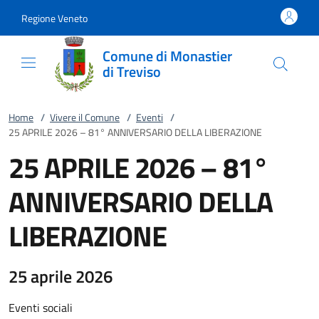
Vai al contenuto
accedi al menu
footer.enter
Regione Veneto
Comune di Monastier
di Treviso
Home
/
Vivere il Comune
/
Eventi
/
25 APRILE 2026 – 81° ANNIVERSARIO DELLA LIBERAZIONE
25 APRILE 2026 – 81°
ANNIVERSARIO DELLA
LIBERAZIONE
25 aprile 2026
Eventi sociali