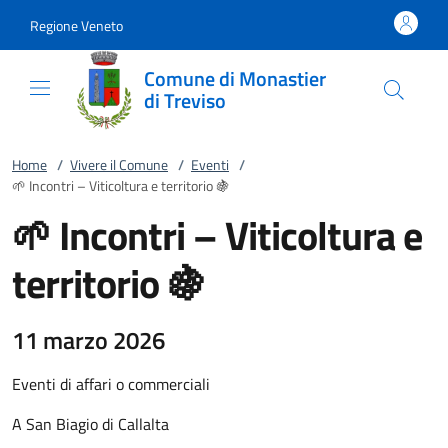
Vai al contenuto
accedi al menu
footer.enter
Regione Veneto
Comune di Monastier
di Treviso
Home
/
Vivere il Comune
/
Eventi
/
🌱 Incontri – Viticoltura e territorio 🍇
🌱 Incontri – Viticoltura e
territorio 🍇
11 marzo 2026
Eventi di affari o commerciali
A San Biagio di Callalta