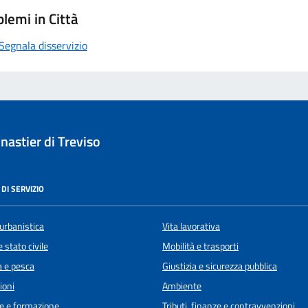
lemi in Città
Segnala disservizio
astier di Treviso
DI SERVIZIO
urbanistica
Vita lavorativa
 stato civile
Mobilità e trasporti
a e pesca
Giustizia e sicurezza pubblica
ioni
Ambiente
e e formazione
Tributi, finanze e contravvenzioni