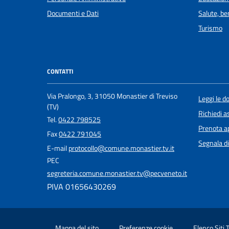
Documenti e Dati
Salute, b
Turismo
CONTATTI
Via Pralongo, 3, 31050 Monastier di Treviso
Leggi le 
(TV)
Richiedi a
Tel.
0422 798525
Prenota 
Fax
0422 791045
Segnala di
E-mail
protocollo@comune.monastier.tv.it
PEC
segreteria.comune.monastier.tv@pecveneto.it
PIVA 01656430269
Mappa del sito
Preferenze cookie
Elenco Siti 