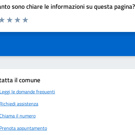
nto sono chiare le informazioni su questa pagina
 da 1 a 5 stelle la pagina
anda
ta 1 stelle su 5
Valuta 2 stelle su 5
Valuta 3 stelle su 5
Valuta 4 stelle su 5
Valuta 5 stelle su 5
tatta il comune
Leggi le domande frequenti
Richiedi assistenza
Chiama il numero
Prenota appuntamento