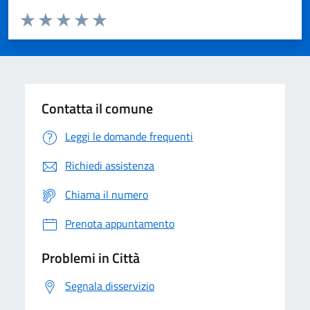
Valuta da 1 a 5 stelle la pagina
Domanda
Valuta 1 stelle su 5
Valuta 2 stelle su 5
Valuta 3 stelle su 5
Valuta 4 stelle su 5
Valuta 5 stelle su 5
Contatta il comune
Leggi le domande frequenti
Richiedi assistenza
Chiama il numero
Prenota appuntamento
Problemi in Città
Segnala disservizio