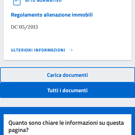
ATTO NORMATIVO
Regolamento alienazione immobili
DC 05/2013
ULTERIORI INFORMAZIONI
REGOLAMENTO ALIENAZIONE IMMOBILI}
Carica documenti
Tutti i documenti
Quanto sono chiare le informazioni su questa
pagina?