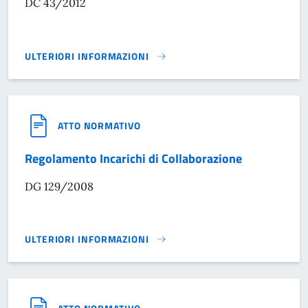
DC 43/2012
ULTERIORI INFORMAZIONI
REGOLAMENTO CONTROLLI INTERNI}
ATTO NORMATIVO
Regolamento Incarichi di Collaborazione
DG 129/2008
ULTERIORI INFORMAZIONI
REGOLAMENTO INCARICHI DI COLLABORAZIONE}