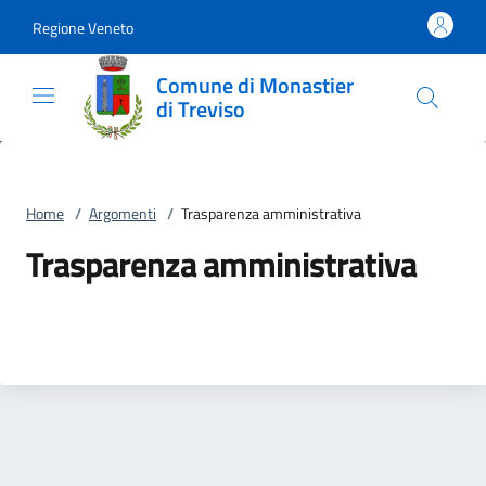
Vai al contenuto
accedi al menu
footer.enter
Regione Veneto
Comune di Monastier
di Treviso
Home
/
Argomenti
/
Trasparenza amministrativa
Trasparenza amministrativa