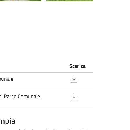
Scarica
munale
del Parco Comunale
impia