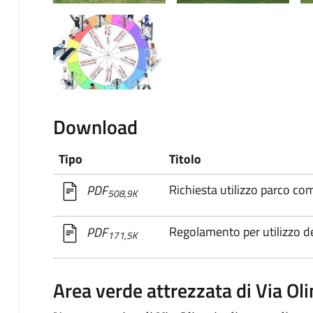
Download
Tipo
Titolo
Richiesta utilizzo parco co
PDF
508,9K
Regolamento per utilizzo 
PDF
171,5K
Area verde attrezzata di Via Ol