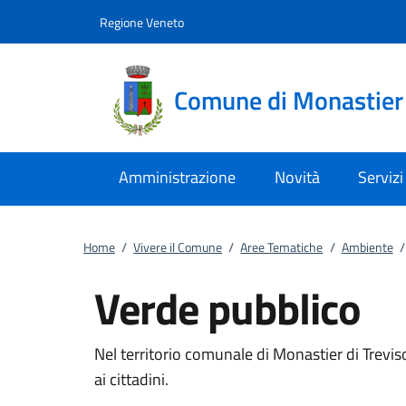
Vai al contenuto
accedi al menu
footer.enter
Regione Veneto
Comune di Monastier 
Amministrazione
Novità
Servizi
Home
/
Vivere il Comune
/
Aree Tematiche
/
Ambiente
/
Verde pubblico
Nel territorio comunale di Monastier di Treviso,
ai cittadini.