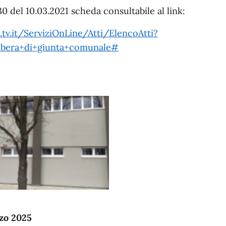
0 del 10.03.2021 scheda consultabile al link:
.tv.it/ServiziOnLine/Atti/ElencoAtti?
bera+di+giunta+comunale#
zo 2025