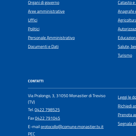
Organi di governo
Catasto e 
Aree amministrative
Anagrafe e
Uffici
Agricoltur
Politici
Autorizzaz
Personale Amministrativo
Educazion
Documenti e Dati
Salute, b
Turismo
CONTATTI
Via Pralongo, 3, 31050 Monastier di Treviso
Leggi le 
(TV)
Richiedi a
Tel.
0422 798525
Prenota 
Fax
0422 791045
Segnala di
E-mail
protocollo@comune.monastier.tv.it
PEC