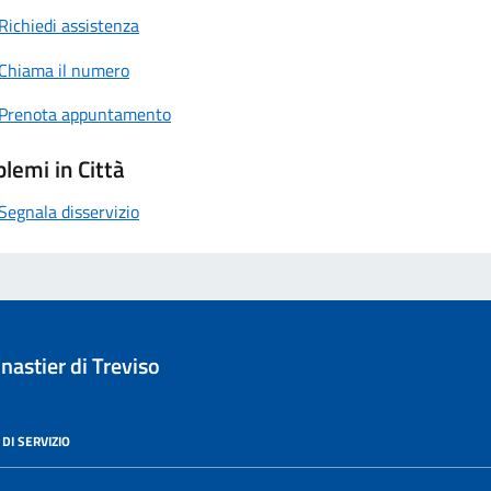
Richiedi assistenza
Chiama il numero
Prenota appuntamento
lemi in Città
Segnala disservizio
astier di Treviso
DI SERVIZIO