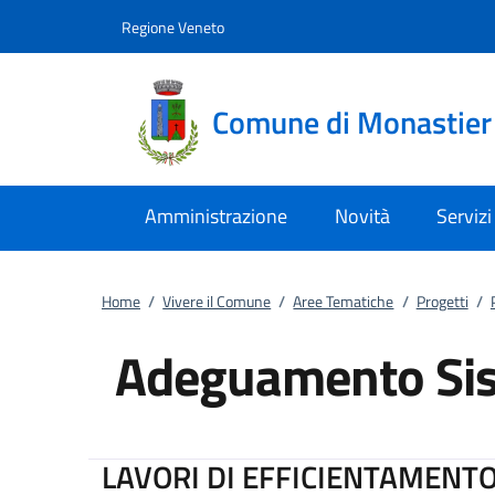
Vai al contenuto
accedi al menu
footer.enter
Regione Veneto
Comune di Monastier 
Amministrazione
Novità
Servizi
Home
/
Vivere il Comune
/
Aree Tematiche
/
Progetti
/
Adeguamento Sis
LAVORI DI EFFICIENTAMENT