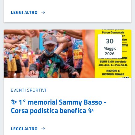
LEGGI ALTRO
2 GIUGNO – FESTA DELLA REPUBBLICA}
30
Maggio
2026
EVENTI SPORTIVI
✨ 1° memorial Sammy Basso -
Corsa podistica benefica ✨
LEGGI ALTRO
✨ 1° MEMORIAL SAMMY BASSO - CORSA PODISTICA BENEF