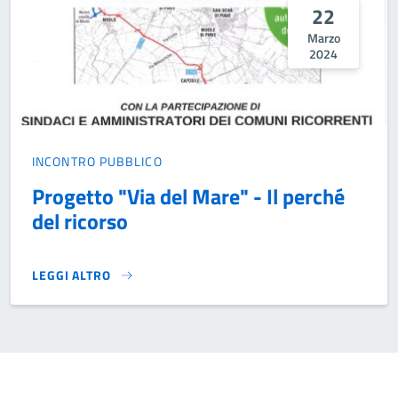
22
Marzo
2024
INCONTRO PUBBLICO
Progetto "Via del Mare" - Il perché
del ricorso
LEGGI ALTRO
PROGETTO "VIA DEL MARE" - IL PERCHÉ DEL RICORSO}