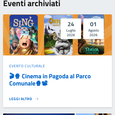
Eventi archiviati
24
01
Luglio
Agosto
2026
2026
EVENTO CULTURALE
🎬🍿 Cinema in Pagoda al Parco
Comunale🍿📽
LEGGI ALTRO
🎬🍿 CINEMA IN PAGODA AL PARCO COMUNALE🍿📽}