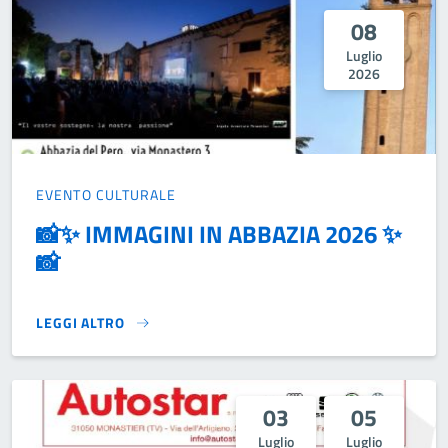
08
Luglio
2026
EVENTO CULTURALE
📸✨ IMMAGINI IN ABBAZIA 2026 ✨
📸
LEGGI ALTRO
📸✨ IMMAGINI IN ABBAZIA 2026 ✨📸}
03
05
Luglio
Luglio