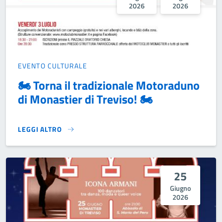
2026
2026
EVENTO CULTURALE
🏍️ Torna il tradizionale Motoraduno
di Monastier di Treviso! 🏍️
LEGGI ALTRO
🏍️ TORNA IL TRADIZIONALE MOTORADUNO DI MONASTIER DI 
25
Giugno
2026