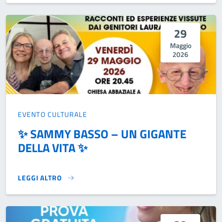
29
Maggio
2026
EVENTO CULTURALE
✨ SAMMY BASSO – UN GIGANTE
DELLA VITA ✨
LEGGI ALTRO
✨ SAMMY BASSO – UN GIGANTE DELLA VITA ✨}