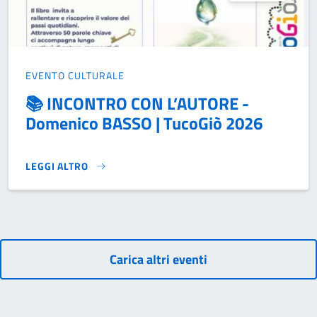
EVENTO CULTURALE
📚 INCONTRO CON L’AUTORE -
Domenico BASSO | TucoGiò 2026
LEGGI ALTRO
📚 INCONTRO CON L’AUTORE - DOMENICO BASSO | TUCOGIÒ
Carica altri eventi