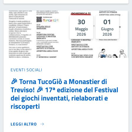
30
01
Maggio
Giugno
2026
2026
EVENTI SOCIALI
🎉 Torna TucoGiò a Monastier di
Treviso! 🎉 17ª edizione del Festival
dei giochi inventati, rielaborati e
riscoperti
LEGGI ALTRO
🎉 TORNA TUCOGIÒ A MONASTIER DI TREVISO! 🎉 17ª EDIZI