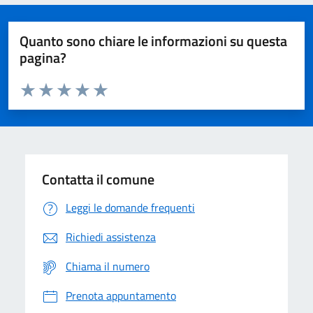
Quanto sono chiare le informazioni su questa
pagina?
Valuta da 1 a 5 stelle la pagina
Domanda
Valuta 1 stelle su 5
Valuta 2 stelle su 5
Valuta 3 stelle su 5
Valuta 4 stelle su 5
Valuta 5 stelle su 5
Contatta il comune
Leggi le domande frequenti
Richiedi assistenza
Chiama il numero
Prenota appuntamento