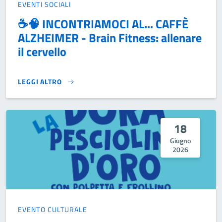
EVENTI SOCIALI
☕🧠 INCONTRIAMOCI AL... CAFFÈ
ALZHEIMER - Brain Fitness: allenare
il cervello
LEGGI ALTRO
☕🧠 INCONTRIAMOCI AL... CAFFÈ ALZHEIMER - BRAIN FITN
18
Giugno
2026
EVENTO CULTURALE