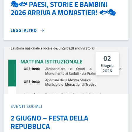
🎭🐟 PAESI, STORIE E BAMBINI
2026 ARRIVA A MONASTIER! 🐟🎭
LEGGI ALTRO
🎭🐟 PAESI, STORIE E BAMBINI 2026 ARRIVA A MONASTIER
02
Giugno
2026
EVENTI SOCIALI
2 GIUGNO – FESTA DELLA
REPUBBLICA