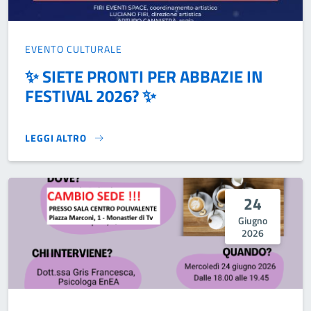
EVENTO CULTURALE
✨ SIETE PRONTI PER ABBAZIE IN
FESTIVAL 2026? ✨
LEGGI ALTRO
✨ SIETE PRONTI PER ABBAZIE IN FESTIVAL 2026? ✨}
24
Giugno
2026