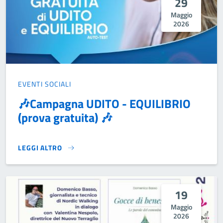
29
Maggio
2026
EVENTI SOCIALI
🎶Campagna UDITO - EQUILIBRIO
(prova gratuita) 🎶
LEGGI ALTRO
🎶CAMPAGNA UDITO - EQUILIBRIO (PROVA GRATUITA) 🎶}
19
Maggio
2026