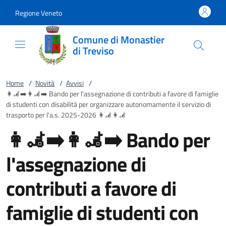
Vai al contenuto
accedi al menu
footer.enter
Regione Veneto
Comune di Monastier
di Treviso
Home
/
Novità
/
Avvisi
/
👩‍🦼‍➡️👩‍🦼‍➡️ Bando per l'assegnazione di contributi a favore di famiglie
di studenti con disabilità per organizzare autonomamente il servizio di
trasporto per l'a.s. 2025-2026 👩‍🦼👩‍🦼
👩‍🦼‍➡️👩‍🦼‍➡️ Bando per
l'assegnazione di
contributi a favore di
famiglie di studenti con