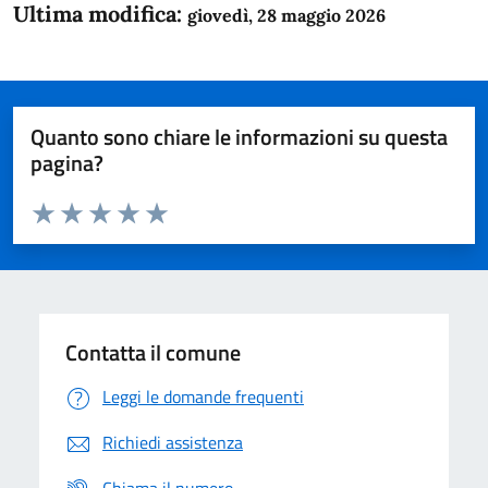
Ultima modifica:
giovedì, 28 maggio 2026
Quanto sono chiare le informazioni su questa
pagina?
Valuta da 1 a 5 stelle la pagina
Domanda
Valuta 1 stelle su 5
Valuta 2 stelle su 5
Valuta 3 stelle su 5
Valuta 4 stelle su 5
Valuta 5 stelle su 5
Contatta il comune
Leggi le domande frequenti
Richiedi assistenza
Chiama il numero